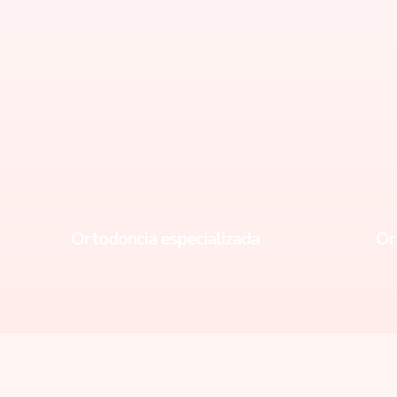
Ortodoncia especializada
Or