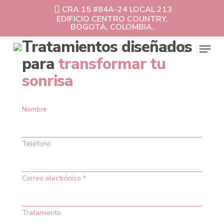
Skip
CRA 15 #84A-24 LOCAL 213
to
EDIFICIO CENTRO COUNTRY.
Cart
Close
main
BOGOTÁ, COLOMBIA.
Cart
content
Tratamientos diseñados
Menu
para
transformar tu
search
sonrisa
Nombre
Teléfono
Correo electrónico *
Tratamiento