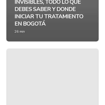
INVISIBLES, TODO LO QUE
DEBES SABER Y DONDE
INICIAR TU TRATAMIENTO
EN BOGOTÁ
26 min
🦷
Cera
para
Brackets:
¿qué
es,
para
qué
sirve
y
cómo