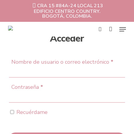
Skip
CRA 15 #84A-24 LOCAL 213
to
EDIFICIO CENTRO COUNTRY.
Cart
Close
main
BOGOTÁ, COLOMBIA.
Cart
content
Menu
Acceder
search
Obligato
Nombre de usuario o correo electrónico
*
Obligatorio
Contraseña
*
Recuérdame