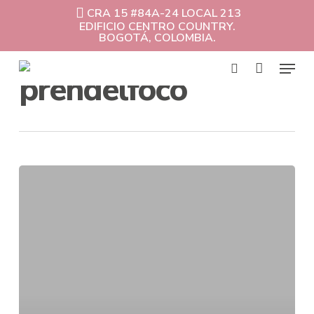
Skip
CRA 15 #84A-24 LOCAL 213
to
EDIFICIO CENTRO COUNTRY.
Cart
Close
main
BOGOTÁ, COLOMBIA.
Cart
content
Menu
All Posts By
prendelfoco
search
Ortodoncia
invisible
vs.
Brackets
tradicionales:
¿Cuál
funciona
mejor?