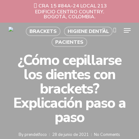
Skip
CRA 15 #84A-24 LOCAL 213
to
EDIFICIO CENTRO COUNTRY.
Cart
Close
main
BOGOTÁ, COLOMBIA.
Cart
content
Menu
BRACKETS
HIGIENE DENTAL
search
PACIENTES
¿Cómo cepillarse
los dientes con
brackets?
Explicación paso a
paso
By
prendelfoco
28 de junio de 2021
No Comments